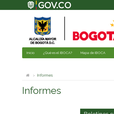
Inicio
¿Qué es el IBOCA?
Mapa de IBOCA
Informes
Informes
Boletines c