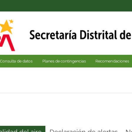
Consulta de datos
Planes de contingencias
Recomendaciones
alidad del aire
Declaración de alertas
N