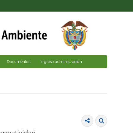
Documentos
Ingreso administración
ormatividad