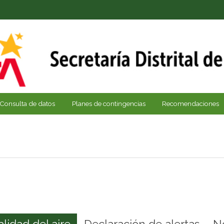
Consulta de datos
Planes de contingencias
Recomendaciones
alidad del aire
Declaración de alertas
N