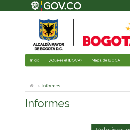
Inicio
¿Qué es el IBOCA?
Mapa de IBOCA
Informes
Informes
Boletines c