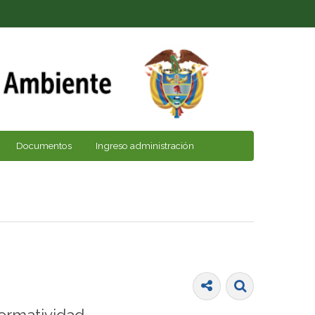
Documentos
Ingreso administración
ormatividad