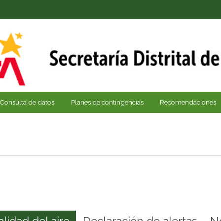
Consulta de datos
Planes de contingencias
Recomendaciones
alidad del aire
Declaración de alertas
N