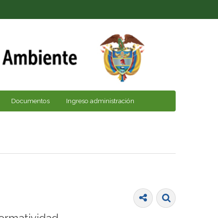
Documentos
Ingreso administración
ormatividad