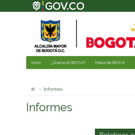
Inicio
¿Qué es el IBOCA?
Mapa de IBOCA
Informes
Informes
Boletines c