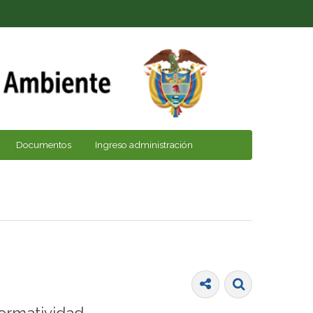
Documentos
Ingreso administración
ormatividad