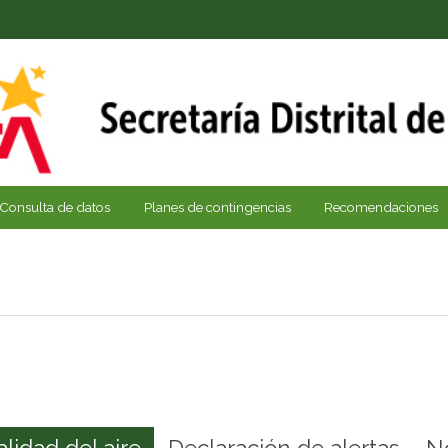
Consulta de datos
Planes de contingencias
Recomendaciones
alidad del aire
Declaración de alertas
N