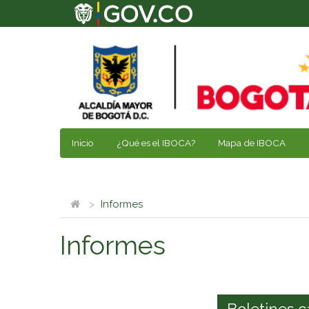
Inicio
¿Qué es el IBOCA?
Mapa de IBOCA
Informes
Informes
Boletines c