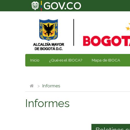
Inicio
¿Qué es el IBOCA?
Mapa de IBOCA
Informes
Informes
Boletines c