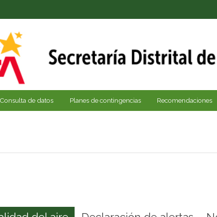
Consulta de datos
Planes de contingencias
Recomendaciones
alidad del aire
Declaración de alertas
N