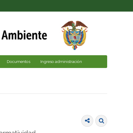
Documentos
Ingreso administración
ormatividad