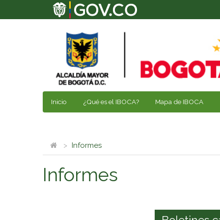
Inicio
¿Qué es el IBOCA?
Mapa de IBOCA
Informes
Informes
Boletines c