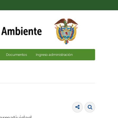
Documentos
Ingreso administración
ormatividad