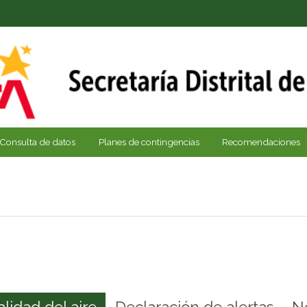
Consulta de datos
Planes de contingencias
Recomendaciones
alidad del aire
Declaración de alertas
N