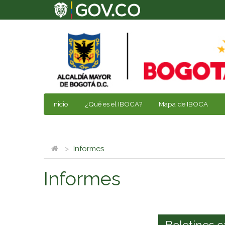
Inicio
¿Qué es el IBOCA?
Mapa de IBOCA
Informes
Informes
Boletines c