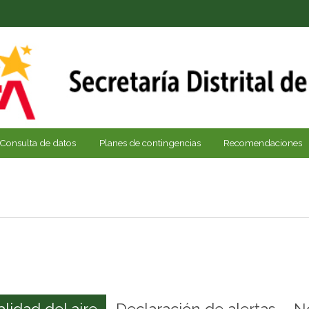
Consulta de datos
Planes de contingencias
Recomendaciones
alidad del aire
Declaración de alertas
N