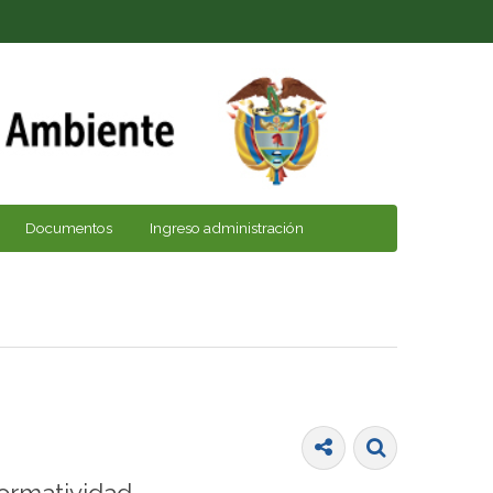
Documentos
Ingreso administración
ormatividad