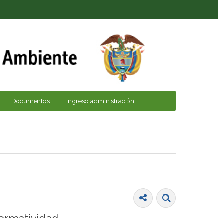
Documentos
Ingreso administración
ormatividad