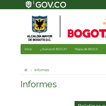
Inicio
¿Qué es el IBOCA?
Mapa de IBOCA
Informes
Informes
Boletines c