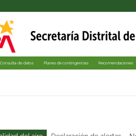
Consulta de datos
Planes de contingencias
Recomendaciones
alidad del aire
Declaración de alertas
N