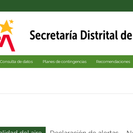
Consulta de datos
Planes de contingencias
Recomendaciones
alidad del aire
Declaración de alertas
N