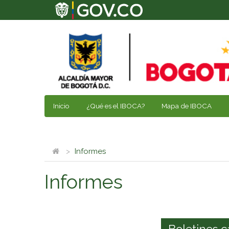
Inicio
¿Qué es el IBOCA?
Mapa de IBOCA
Informes
Informes
Boletines c