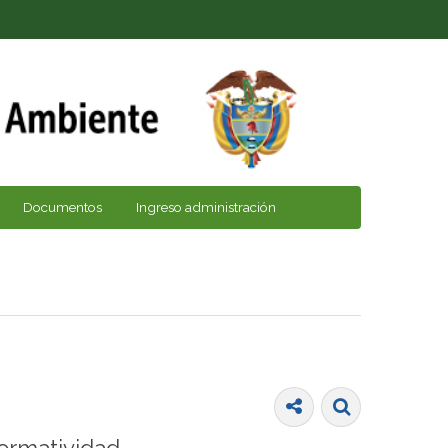
Documentos
Ingreso administración
ormatividad