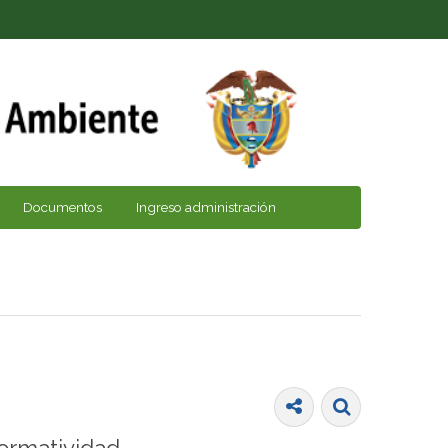
Documentos
Ingreso administración
ormatividad