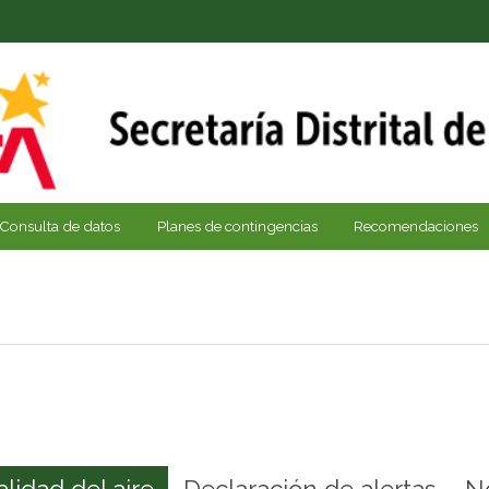
Consulta de datos
Planes de contingencias
Recomendaciones
alidad del aire
Declaración de alertas
N