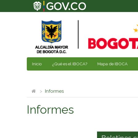
Inicio
¿Qué es el IBOCA?
Mapa de IBOCA
Informes
Informes
Boletines c