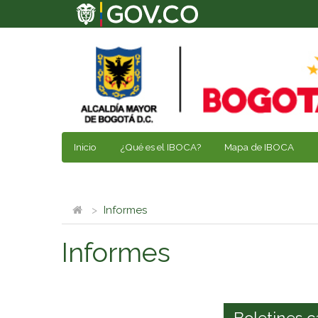
Inicio
¿Qué es el IBOCA?
Mapa de IBOCA
Informes
Informes
Boletines c