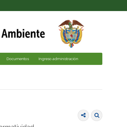
Documentos
Ingreso administración
ormatividad