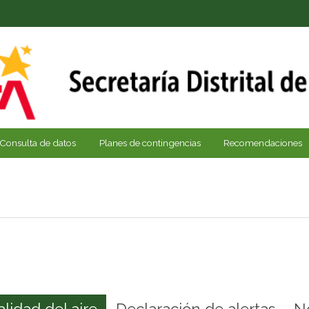
Consulta de datos
Planes de contingencias
Recomendaciones
alidad del aire
Declaración de alertas
N