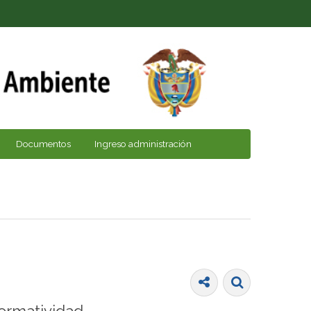
Documentos
Ingreso administración
ormatividad