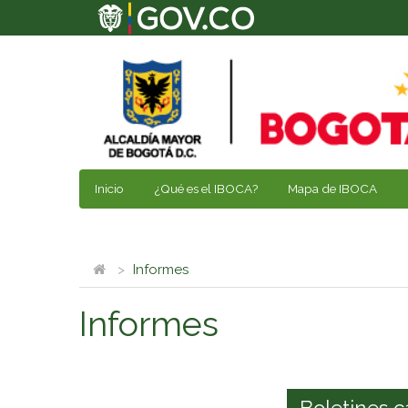
Inicio
¿Qué es el IBOCA?
Mapa de IBOCA
Informes
Informes
Boletines c