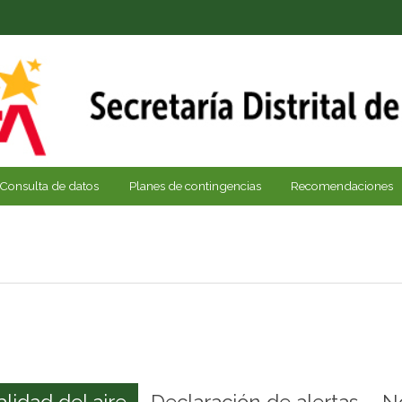
Consulta de datos
Planes de contingencias
Recomendaciones
alidad del aire
Declaración de alertas
N