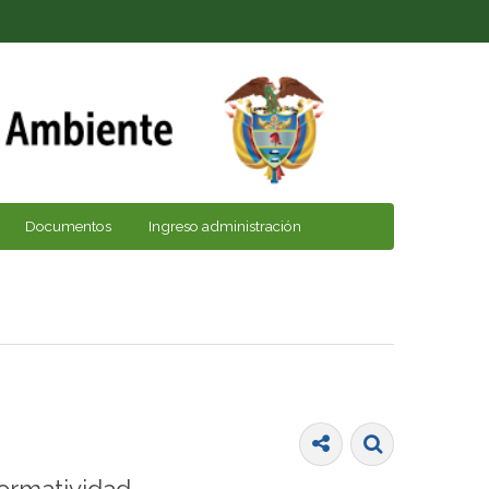
Documentos
Ingreso administración
ormatividad