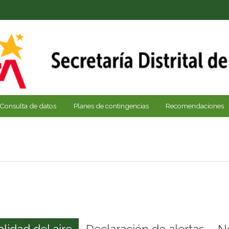
Consulta de datos
Planes de contingencias
Recomendaciones
alidad del aire
Declaración de alertas
N