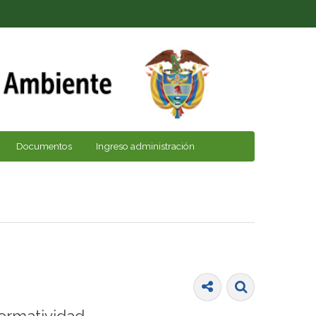
Documentos
Ingreso administración
ormatividad