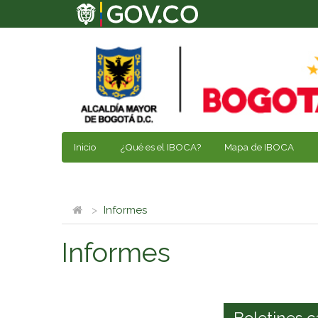
Inicio
¿Qué es el IBOCA?
Mapa de IBOCA
Informes
Informes
Boletines c