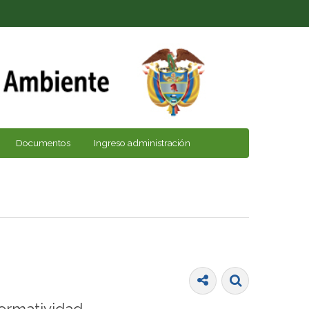
Documentos
Ingreso administración
ormatividad