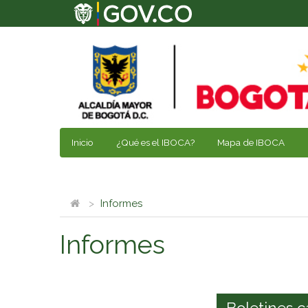
Inicio
¿Qué es el IBOCA?
Mapa de IBOCA
Informes
Informes
Boletines c