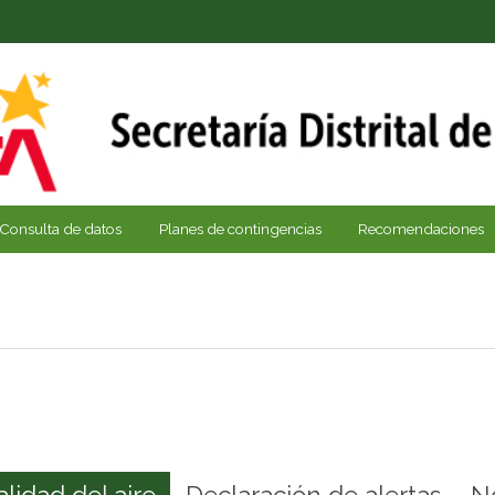
Consulta de datos
Planes de contingencias
Recomendaciones
alidad del aire
Declaración de alertas
N