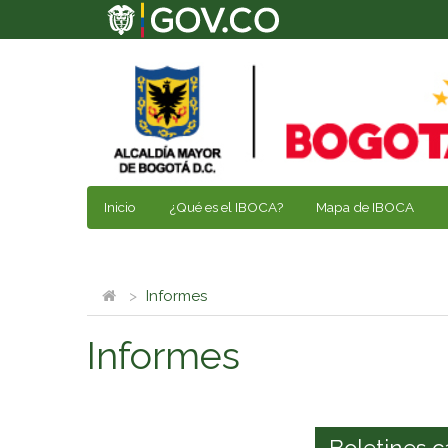
Inicio
¿Qué es el IBOCA?
Mapa de IBOCA
Informes
Informes
Boletines c