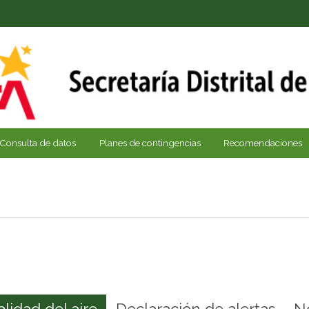
Consulta de datos
Planes de contingencias
Recomendaciones
alidad del aire
Declaración de alertas
N