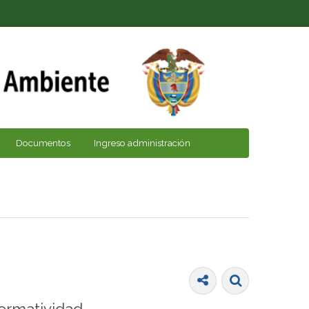
Documentos
Ingreso administración
ormatividad