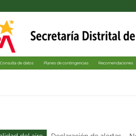
Consulta de datos
Planes de contingencias
Recomendaciones
alidad del aire
Declaración de alertas
N