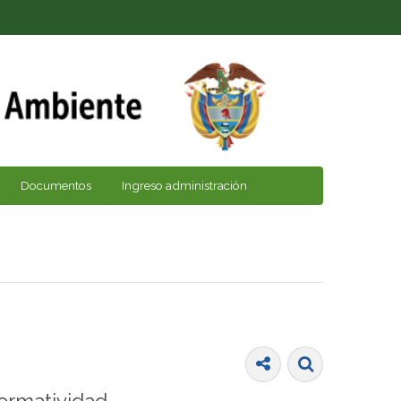
Documentos
Ingreso administración
ormatividad