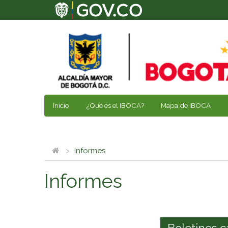
Inicio
¿Qué es el IBOCA?
Mapa de IBOCA
Informes
Informes
Boletines c