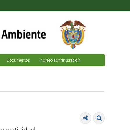
Documentos
Ingreso administración
ormatividad