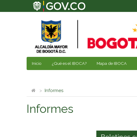
Inicio
¿Qué es el IBOCA?
Mapa de IBOCA
Informes
Informes
Boletines c