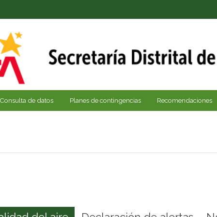
Consulta de datos
Planes de contingencias
Recomendaciones
alidad del aire
Declaración de alertas
N