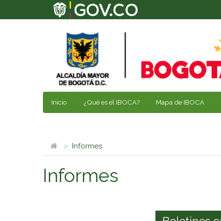
Inicio
¿Qué es el IBOCA?
Mapa de IBOCA
Informes
Informes
Boletines c