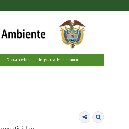
Documentos
Ingreso administración
ormatividad