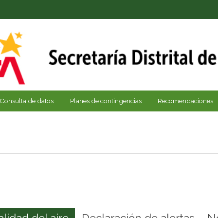
Consulta de datos
Planes de contingencias
Recomendaciones
alidad del aire
Declaración de alertas
N