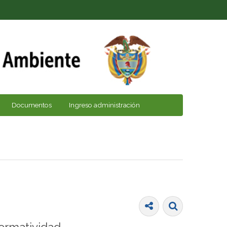
Documentos
Ingreso administración
ormatividad