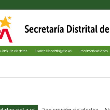
Consulta de datos
Planes de contingencias
Recomendaciones
alidad del aire
Declaración de alertas
N