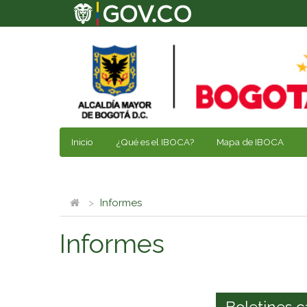
Inicio
¿Qué es el IBOCA?
Mapa de IBOCA
Informes
Informes
Boletines c