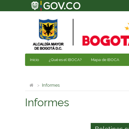
Inicio
¿Qué es el IBOCA?
Mapa de IBOCA
Informes
Informes
Boletines c