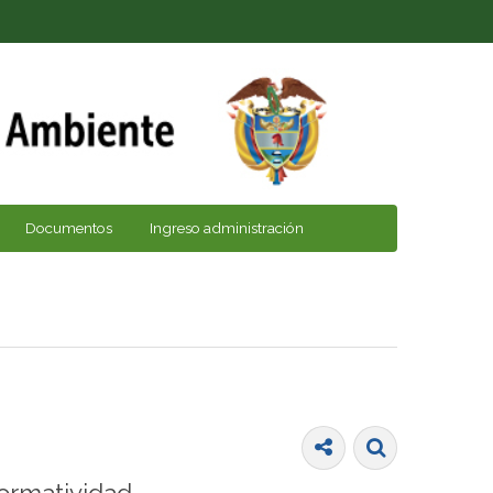
Documentos
Ingreso administración
ormatividad