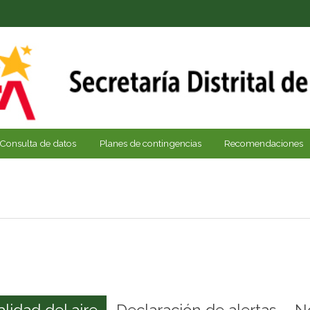
Consulta de datos
Planes de contingencias
Recomendaciones
alidad del aire
Declaración de alertas
N