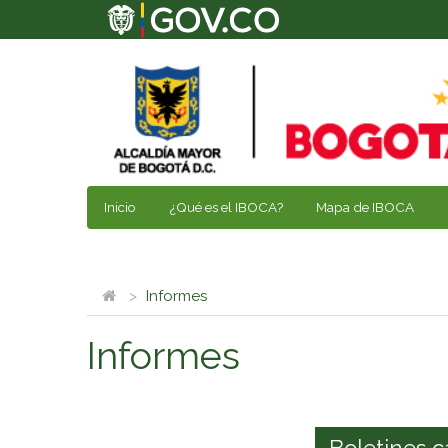
Inicio
¿Qué es el IBOCA?
Mapa de IBOCA
Informes
Informes
Boletines c