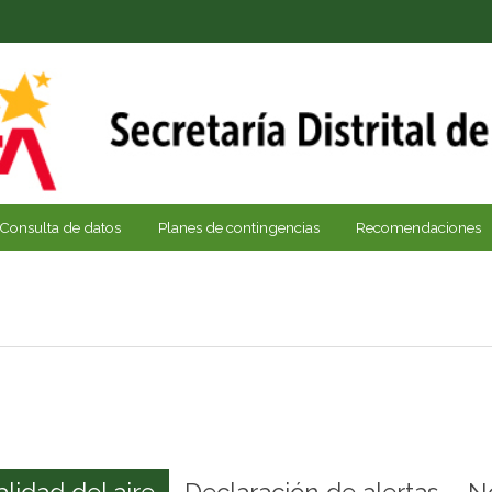
Consulta de datos
Planes de contingencias
Recomendaciones
alidad del aire
Declaración de alertas
N