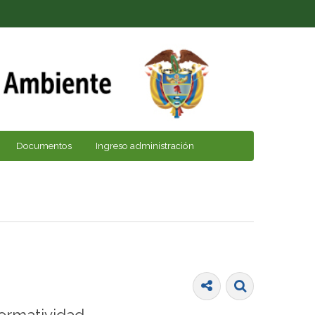
Documentos
Ingreso administración
ormatividad