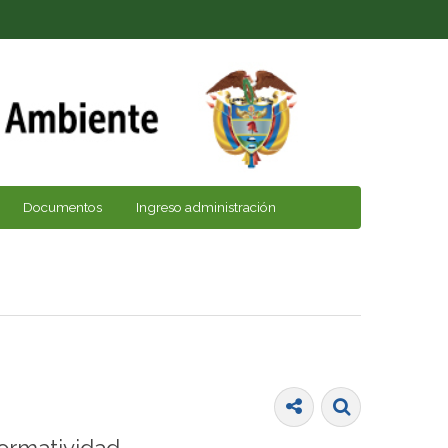
Documentos
Ingreso administración
ormatividad