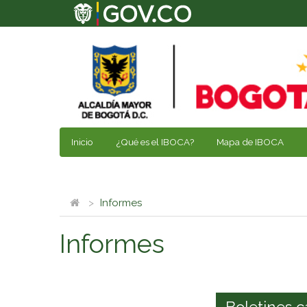
Inicio
¿Qué es el IBOCA?
Mapa de IBOCA
Informes
Informes
Boletines c