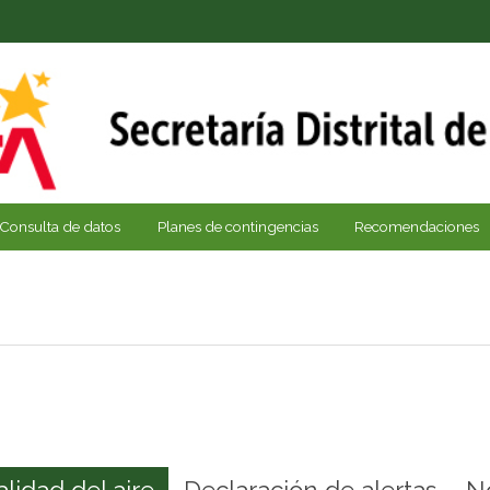
Consulta de datos
Planes de contingencias
Recomendaciones
alidad del aire
Declaración de alertas
N