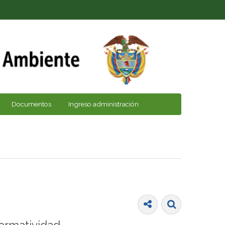
Documentos
Ingreso administración
ormatividad