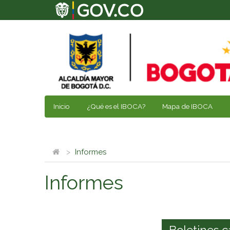
Inicio
¿Qué es el IBOCA?
Mapa de IBOCA
Informes
Informes
Boletines c