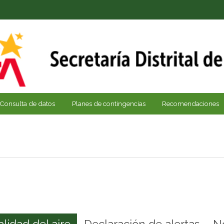
Consulta de datos
Planes de contingencias
Recomendaciones
alidad del aire
Declaración de alertas
N