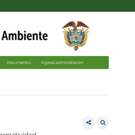
Documentos
Ingreso administración
ormatividad