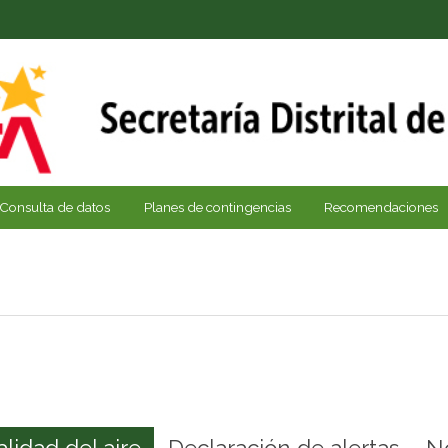
Consulta de datos
Planes de contingencias
Recomendaciones
alidad del aire
Declaración de alertas
N