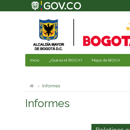
Inicio
¿Qué es el IBOCA?
Mapa de IBOCA
Informes
Informes
Boletines c