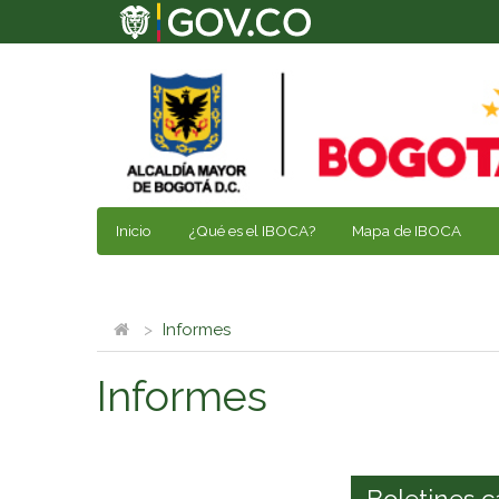
Inicio
¿Qué es el IBOCA?
Mapa de IBOCA
Informes
Informes
Boletines c