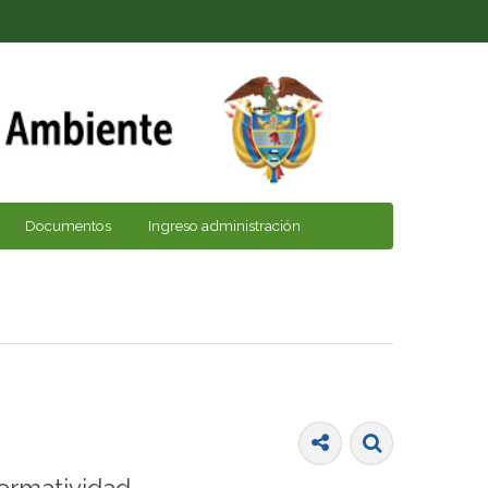
Documentos
Ingreso administración
ormatividad