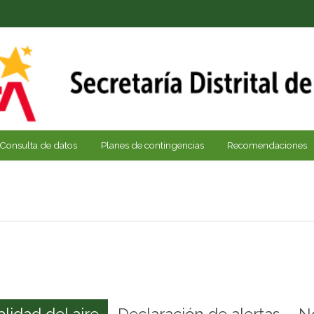
Consulta de datos
Planes de contingencias
Recomendaciones
alidad del aire
Declaración de alertas
N