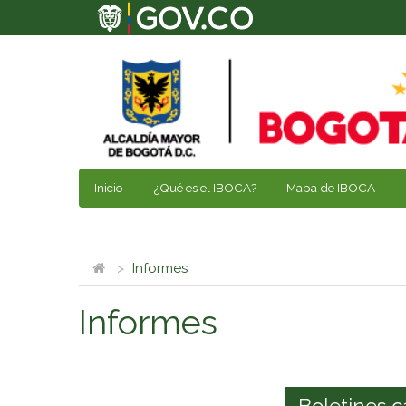
Inicio
¿Qué es el IBOCA?
Mapa de IBOCA
Informes
Informes
Boletines c