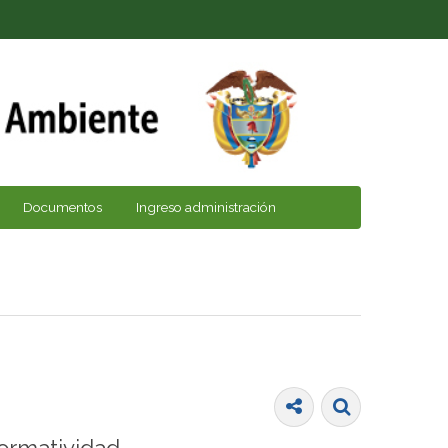
Documentos
Ingreso administración
ormatividad