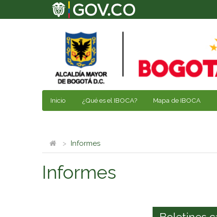
Inicio
¿Qué es el IBOCA?
Mapa de IBOCA
Informes
Informes
Boletines c