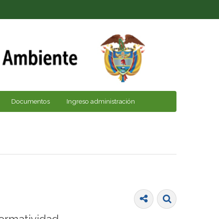
Documentos
Ingreso administración
ormatividad