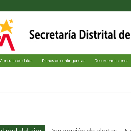
Consulta de datos
Planes de contingencias
Recomendaciones
alidad del aire
Declaración de alertas
N